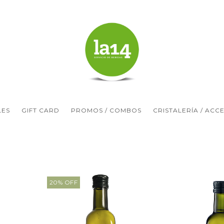
LES
GIFT CARD
PROMOS / COMBOS
CRISTALERÍA / ACC
20
%
OFF