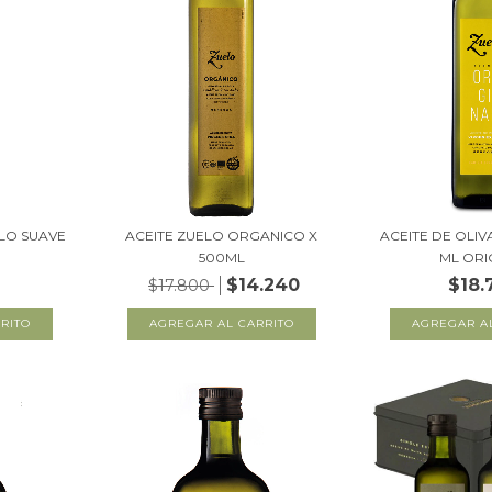
ELO SUAVE
ACEITE ZUELO ORGANICO X
ACEITE DE OLIV
500ML
ML ORI
$14.240
$18.
$17.800