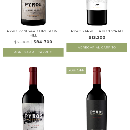
PYROS VINEYARD LIMESTONE
PYROS APPELLATION SYRAH
HILL
$13.200
$84.700
$121.000
30
%
OFF