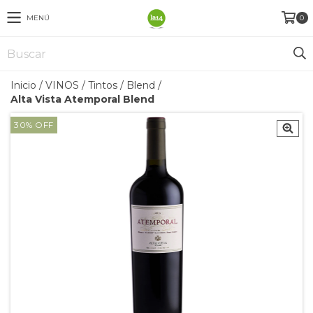
MENÚ
0
Inicio
/
VINOS
/
Tintos
/
Blend
/
Alta Vista Atemporal Blend
30
%
OFF