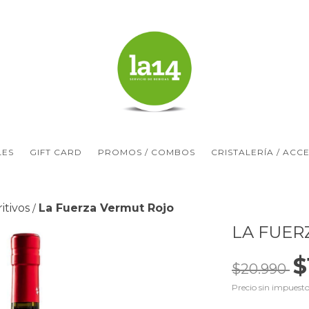
LES
GIFT CARD
PROMOS / COMBOS
CRISTALERÍA / ACC
itivos
La Fuerza Vermut Rojo
/
LA FUER
$
$20.990
Precio sin impuest