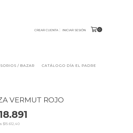
0
CREAR CUENTA
INICIAR SESIÓN
ESORIOS / BAZAR
CATÁLOGO DÍA EL PADRE
ZA VERMUT ROJO
18.891
os
$15.612,40