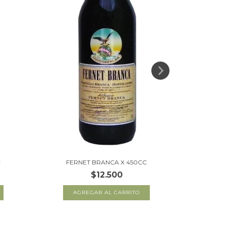
C
FERNET BRANCA X 450CC
MAR
$12.500