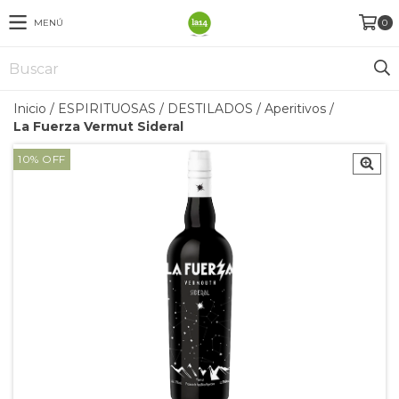
MENÚ
0
Inicio
/
ESPIRITUOSAS / DESTILADOS
/
Aperitivos
/
La Fuerza Vermut Sideral
10
%
OFF