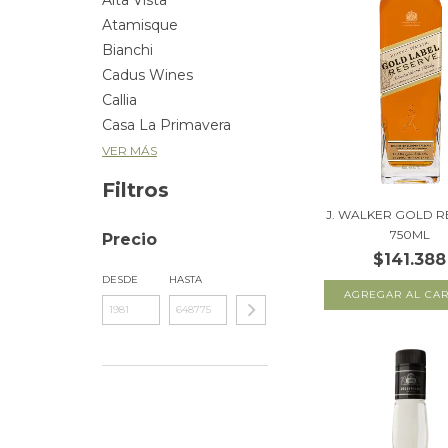
Alta Vista
Atamisque
Bianchi
Cadus Wines
Callia
Casa La Primavera
VER MÁS
Filtros
J. WALKER GOLD R
750ML
Precio
$141.388
DESDE
HASTA