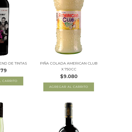
END DE TINTAS
PIÑA COLADA AMERICAN CLUB
X 750CC
879
$9.080