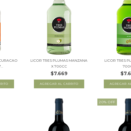
 CURACAO
LICOR TRES PLUMAS MANZANA
LICOR TRES P
..
X 700CC
700
$7.669
$7.
20
%
OFF