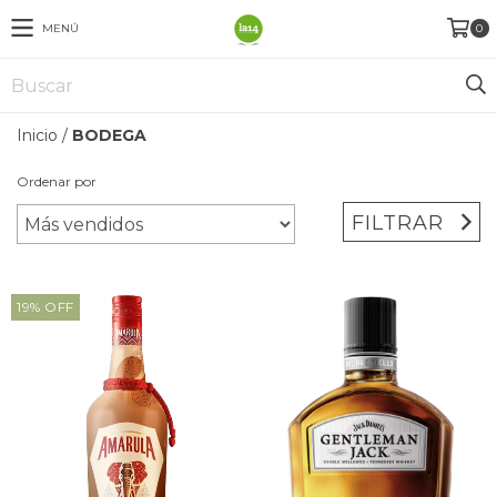
MENÚ
0
Inicio
/
BODEGA
Ordenar por
FILTRAR
19
%
OFF