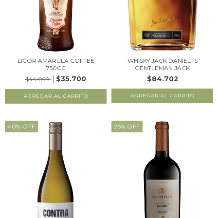
LICOR AMARULA COFFEE
WHISKY JACK DANIEL´S
750CC
GENTLEMAN JACK
$35.700
$84.702
$44.099
40
%
OFF
25
%
OFF